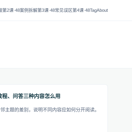
第2课·48
案例拆解第3课·48
常见误区第4课·48
Tag
About
教程、问答三种内容怎么用
相邻主题的差别，说明不同内容应如何分开阅读。