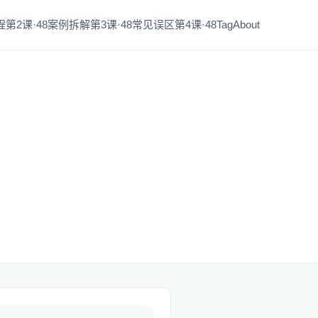
第2课·48
案例拆解第3课·48
常见误区第4课·48
Tag
About