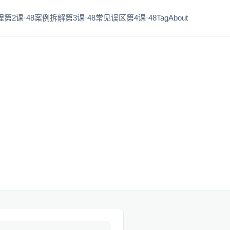
第2课·48
案例拆解第3课·48
常见误区第4课·48
Tag
About