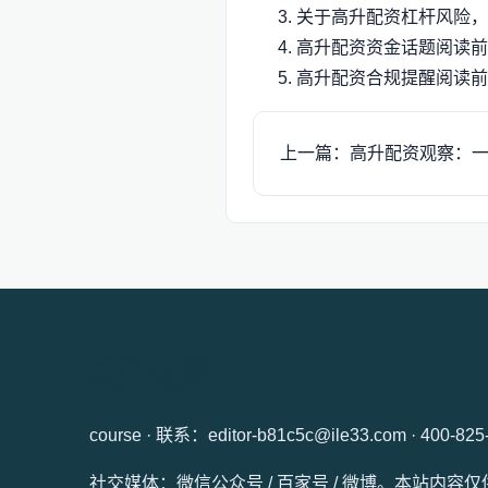
关于高升配资杠杆风险，
高升配资资金话题阅读前
高升配资合规提醒阅读前
上一篇：高升配资观察：
高升配资
course · 联系：editor-b81c5c@ile33.com · 400-825
社交媒体：微信公众号 / 百家号 / 微博。本站内