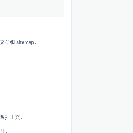
 sitemap。
。
。
遮挡正文。
开。