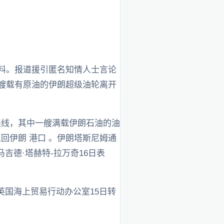
燃料。报道援引匿名知情人士言论
一艘载有原油的伊朗超级油轮离开
锁线，其中一艘满载伊朗石油的油
回伊朗 港口 。伊朗塔斯尼姆通
吉德·塔赫特-拉万奇16日表
英国海上贸易行动办公室15日转