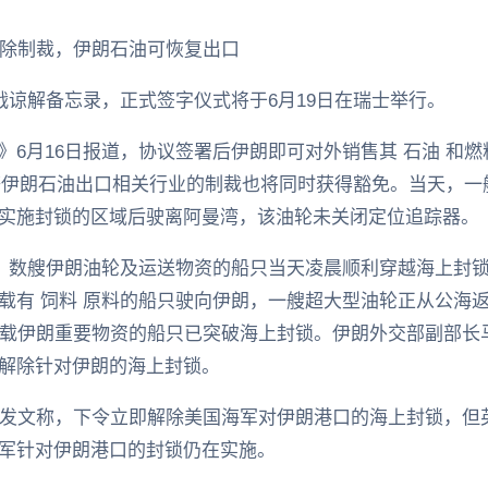
解除制裁，伊朗石油可恢复出口
战谅解备忘录，正式签字仪式将于6月19日在瑞士举行。
》6月16日报道，协议签署后伊朗即可对外销售其 石油 和
险 等伊朗石油出口相关行业的制裁也将同时获得豁免。当天，
实施封锁的区域后驶离阿曼湾，该油轮未关闭定位追踪器。
道，数艘伊朗油轮及运送物资的船只当天凌晨顺利穿越海上封
载有 饲料 原料的船只驶向伊朗，一艘超大型油轮正从公海返
运载伊朗重要物资的船只已突破海上封锁。伊朗外交部副部长马
解除针对伊朗的海上封锁。
体发文称，下令立即解除美国海军对伊朗港口的海上封锁，但
军针对伊朗港口的封锁仍在实施。