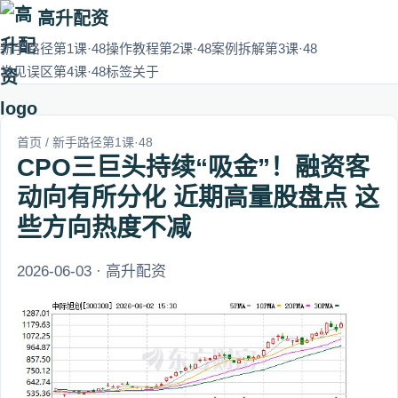
高升配资
新手路径第1课·48
操作教程第2课·48
案例拆解第3课·48
常见误区第4课·48
标签
关于
首页
/
新手路径第1课·48
CPO三巨头持续“吸金”！融资客
动向有所分化 近期高量股盘点 这
些方向热度不减
2026-06-03 · 高升配资