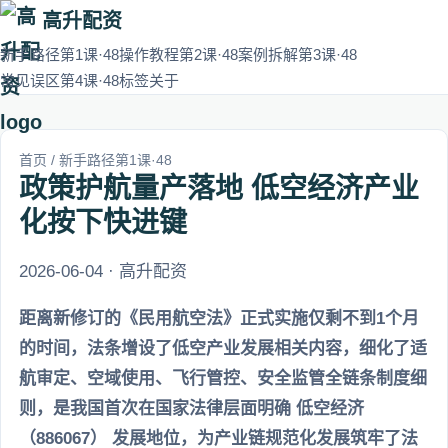
高升配资
新手路径第1课·48
操作教程第2课·48
案例拆解第3课·48
常见误区第4课·48
标签
关于
首页
/
新手路径第1课·48
政策护航量产落地 低空经济产业
化按下快进键
2026-06-04 · 高升配资
距离新修订的《民用航空法》正式实施仅剩不到1个月
的时间，法条增设了低空产业发展相关内容，细化了适
航审定、空域使用、飞行管控、安全监管全链条制度细
则，是我国首次在国家法律层面明确 低空经济
（886067） 发展地位，为产业链规范化发展筑牢了法