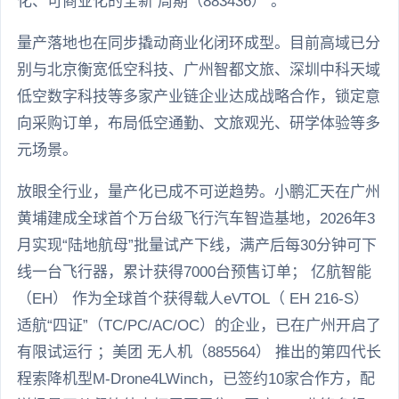
化、可商业化的全新 周期（883436） 。
量产落地也在同步撬动商业化闭环成型。目前高域已分
别与北京衡宽低空科技、广州智都文旅、深圳中科天域
低空数字科技等多家产业链企业达成战略合作，锁定意
向采购订单，布局低空通勤、文旅观光、研学体验等多
元场景。
放眼全行业，量产化已成不可逆趋势。小鹏汇天在广州
黄埔建成全球首个万台级飞行汽车智造基地，2026年3
月实现“陆地航母”批量试产下线，满产后每30分钟可下
线一台飞行器，累计获得7000台预售订单； 亿航智能
（EH） 作为全球首个获得载人eVTOL（ EH 216-S）
适航“四证”（TC/PC/AC/OC）的企业，已在广州开启了
有限试运行 ；美团 无人机（885564） 推出的第四代长
程索降机型M-Drone4LWinch，已签约10家合作方，配