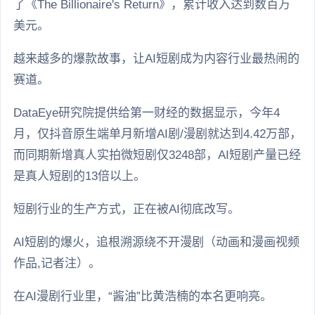
了《The Billionaire's Return》，累计收入达到数百万
美元。
越来越多的爆款故事，让AI短剧成为内容行业最热闹的
赛道。
DataEye研究院提供给第一财经的数据显示，今年4
月，仅抖音原生端单月新增AI剧/漫剧就达到4.42万部，
而同期新增真人实拍微短剧仅3248部，AI短剧产量已经
是真人短剧的13倍以上。
短剧行业的生产方式，正在被AI彻底改写。
AI短剧的爆火，追根溯源绕不开漫剧（动画和漫画视频
作品,记者注）。
在AI漫剧行业里，“酱油”比黄浩楠的本名更响亮。