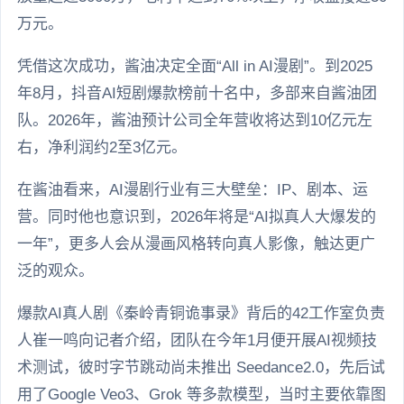
万元。
凭借这次成功，酱油决定全面“All in AI漫剧”。到2025
年8月，抖音AI短剧爆款榜前十名中，多部来自酱油团
队。2026年，酱油预计公司全年营收将达到10亿元左
右，净利润约2至3亿元。
在酱油看来，AI漫剧行业有三大壁垒：IP、剧本、运
营。同时他也意识到，2026年将是“AI拟真人大爆发的
一年”，更多人会从漫画风格转向真人影像，触达更广
泛的观众。
爆款AI真人剧《秦岭青铜诡事录》背后的42工作室负责
人崔一鸣向记者介绍，团队在今年1月便开展AI视频技
术测试，彼时字节跳动尚未推出 Seedance2.0，先后试
用了Google Veo3、Grok 等多款模型，当时主要依靠图