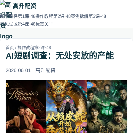
高升配资
新手路径第1课·48
操作教程第2课·48
案例拆解第3课·48
常见误区第4课·48
标签
关于
首页
/
操作教程第2课·48
AI短剧调查：无处安放的产能
2026-06-01 · 高升配资