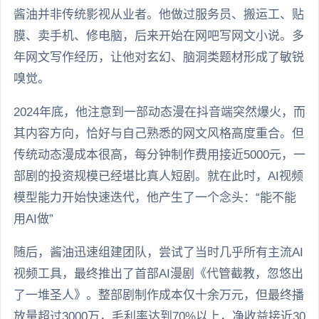
酱油并非传统影视从业者。他做过服务员、搬运工、贴
膜、卖手机、修电脑，后来开始在网吧写网文小说。多
年网文写作经历，让他对玄幻、脑洞类题材形成了敏锐
嗅觉。
2024年底，他注意到一部动态漫在抖音端突然爆火，而
其内容方向，恰好与自己熟悉的网文风格高度重合。但
传统动态漫成本很高，每分钟制作费用接近5000元，一
部剧的投资规模已经堪比真人短剧。就在此时，AI视频
模型能力开始快速迭代，他产生了一个念头：“能不能
用AI做”
随后，酱油迅速组建团队，尝试了当时几乎所有主流AI
视频工具，最终推出了首部AI漫剧《代管截教，忽悠出
了一堆圣人》。整部剧制作成本仅十余万元，但最终播
放量超过3000万，毛利率达到70%以上，净收益接近30